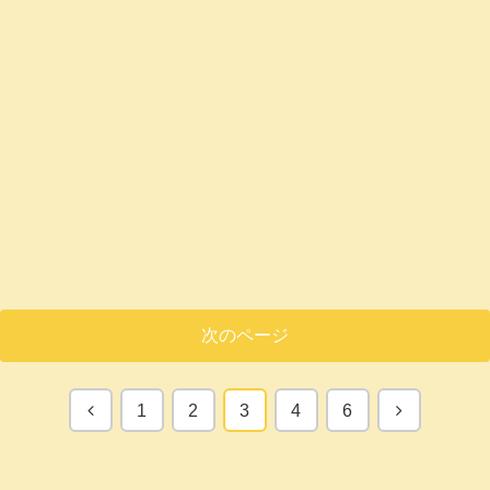
次のページ
前
次
1
2
3
4
6
へ
へ