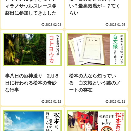
ィラノサウルスレース＠
い？最高気温が－７℃く
磐田に参加してきました
らい
2023.02.03
2023.01.25
事八日の厄神送り 2月８
松本の人なら知ってい
日に行われる松本の奇妙
る 白文帳という謎のノ
な行事
ートの存在
2023.01.12
2023.01.11