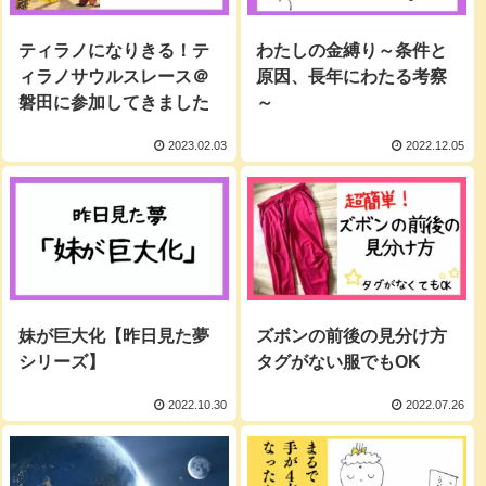
ティラノになりきる！テ
わたしの金縛り～条件と
ィラノサウルスレース＠
原因、長年にわたる考察
磐田に参加してきました
～
2023.02.03
2022.12.05
妹が巨大化【昨日見た夢
ズボンの前後の見分け方
シリーズ】
タグがない服でもOK
2022.10.30
2022.07.26