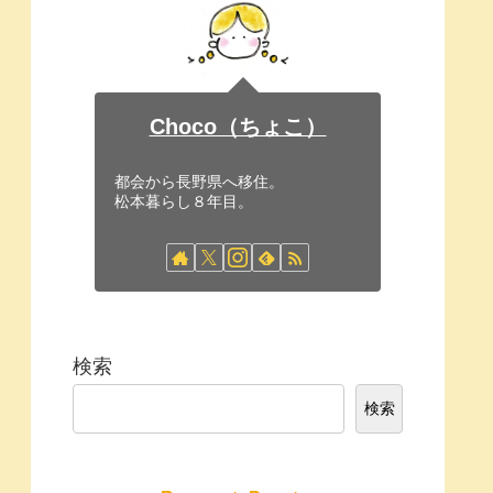
Choco（ちょこ）
都会から長野県へ移住。
松本暮らし８年目。
検索
検索