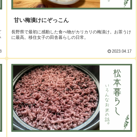
甘い梅漬けにぞっこん
ど
長野県で最初に感動した食べ物がカリカリの梅漬け。お茶うけ
い
に最高。移住女子の田舎暮らしの日常。
8
2023.04.17